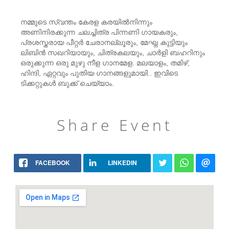
നമ്മുടെ സ്വന്തം കേരള കരയിൽനിന്നും
അണിനിരക്കുന്ന ചലച്ചിത്ര പിന്നണി ഗായകരും,
പ്രശസ്തരായ പീറ്റർ ചേരാനല്ലൂരും, മേഘ്ന കുട്ടിയും
ലിബിൻ സഖറിയായും, ചിത്രകലയും, ചാർളി ബഹറിനും
ഒരുക്കുന്ന ഒരു മുഴു നീള ഗാനമേള. മലയാളം, തമിഴ്,
ഹിന്ദി, ഏറ്റവും പുതിയ ഗാനങ്ങളുമായി.. ഇവിടെ
ടിക്കറ്റുകൾ ബുക്ക് ചെയ്യാം.
Share Event
FACEBOOK
LINKEDIN