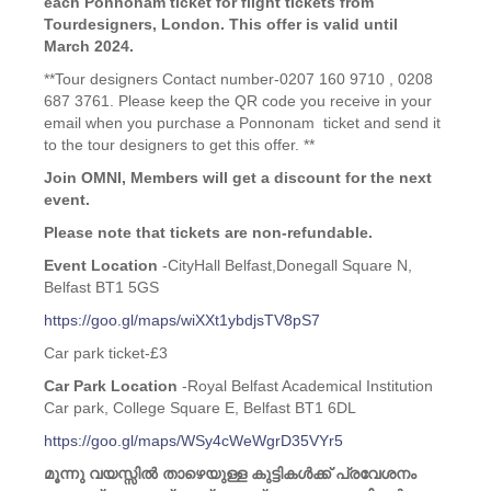
each Ponnonam ticket for flight tickets from
Tourdesigners, London. This offer is valid until
March 2024.
**Tour designers Contact number-0207 160 9710 , 0208
687 3761. Please keep the QR code you receive in your
email when you purchase a Ponnonam ticket and send it
to the tour designers to get this offer. **
Join OMNI, Members will get a discount for the next
event.
Please note that tickets are non-refundable.
Event Location
-CityHall Belfast,Donegall Square N,
Belfast BT1 5GS
https://goo.gl/maps/wiXXt1ybdjsTV8pS7
Car park ticket-£3
Car Park Location
-Royal Belfast Academical Institution
Car park, College Square E, Belfast BT1 6DL
https://goo.gl/maps/WSy4cWeWgrD35VYr5
മൂന്നു വയസ്സിൽ താഴെയുള്ള കുട്ടികൾക്ക് പ്രവേശനം