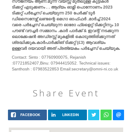
സൗജന്യം ആണ്.മൂന്ന് വയസ്സ് മുതലുള്ള കുട്ടികൾ
ടിക്കറ്റ് എടുക്കണം . . ആദ്യം ഓമ്നി പൊന്നോണം 2023
ടിക്കറ്റ് പർച്ചേസ് ചെയ്യുന്ന 250 പേർക്ക് ടൂർ
ഡിസൈനേഴ്സ് ലണ്ടന്റെ മെഗാ ഓഫ്ഫർ .മാർച്ച് 2024
വരെ പർച്ചേസ് ചെയ്യുന്ന ഓരോ ഫ്‌ളൈറ്റ് ടിക്കറ്റിനും 10
പൗണ്ട് വൗച്ചർ സമ്മാനം .കാർ പാർക്ക് & ഇവന്റ് നടക്കുന്ന
ലൊക്കേഷൻ അഡ്രസ്സ് മുകളിൽ കൊടുത്തിരിക്കുന്നത്
ശ്രദ്ധിക്കുക.കാർപാർക്കിങ് ടിക്കറ്റ് (£3) ആവശ്യം
ഉള്ളവർ ദയവായി അത് പ്രത്യേകം പർച്ചേസ് ചെയ്യുക.
Contact: Sinto : 07760900075, Rejanish
:07721852407,Binu: 07944415052. Technical issues:
Santhosh : 07983522853 Email:secretary@omni-ni.co.uk
Share Event
FACEBOOK
LINKEDIN